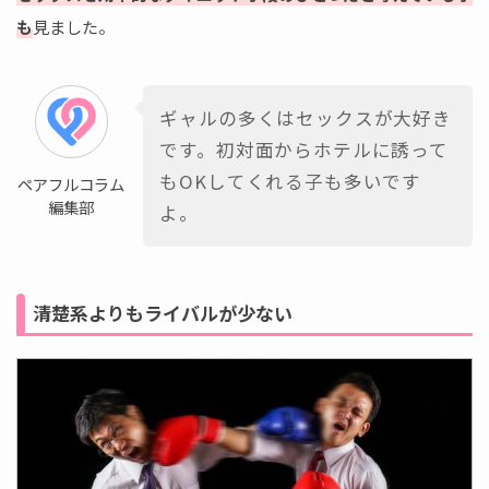
も
見ました。
ギャルの多くはセックスが大好き
です。初対面からホテルに誘って
もOKしてくれる子も多いです
ペアフルコラム
編集部
よ。
清楚系よりもライバルが少ない