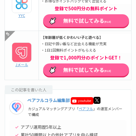
・お得なポイントパックで安く出会える
登録で500円分の無料ポイント
YYC
無料で試してみる
(R18)
【年齢層が低くかわいい子と遊べる】
・日記や誘い飯など出会える機能が充実
・1日1回無料ポイントがもらえる
登録で1,000円分のポイントGET！
Jメール
無料で試してみる
(R18)
この記事を書いた人
ペアフルコラム編集部
youtube
カジュアルマッチングアプリ「
ペアフル
」の運営メンバー
で構成
アプリ運用歴5年以上
累計50種類以上の他社アプリを自ら検証