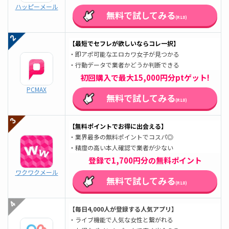
ハッピーメール
無料で試してみる
(R18)
【最短でセフレが欲しいならコレ一択】
・即アポ可能なエロカワ女子が見つかる
・行動データで業者かどうか判断できる
初回購入で最大15,000円分ptゲット!
PCMAX
無料で試してみる
(R18)
【無料ポイントでお得に出会える
】
・業界最多の無料ポイントでコスパ◎
・精度の高い本人確認で業者が少ない
登録で1,700円分の無料ポイント
ワクワクメール
無料で試してみる
(R18)
【毎日4,000人が登録する人気アプリ】
・ライブ機能で人気な女性と繋がれる