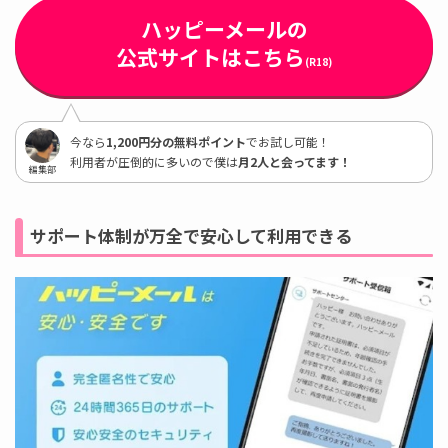
ハッピーメールの
公式サイトはこちら
(R18)
今なら
1,200円分の無料ポイント
でお試し可能！
利用者が圧倒的に多いので僕は
月2人と会ってます！
編集部
サポート体制が万全で安心して利用できる