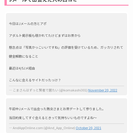
今日はJメールの方とアポ
アダルト掲示板も覗かれてたけどまずはお茶から
懸念点は「写真かっこいいですね」の評価を受けているため、ガッカリされて
健全解散になること
最近は4/5Jメ経由
こんなに会えるサイトだったっけ？
— こまさんはずっと賢者で居たい (@komakashi301)
November 20, 2022
午前中Jメールで出会った熟女さまとお茶デートして参りました。
当日約束してすぐ会えるときって気持ちいいものですよね〜
— AndAppOnline.com (@And_App_Online)
October 20, 2021