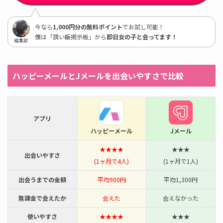
今なら
1,000円分の無料ポイント
でお試し可能！
僕は「誘い飯掲示板」から
即日女の子と会ってます！
編集部
ハッピーメールとJメールを出会いやすさで比較
アプリ
ハッピーメール
Jメール
★★★★
★★★
出会いやすさ
(1ヶ月で4人)
(1ヶ月で1人)
出会うまでの金額
平均900円
平均1,300円
無課金で会えたか
会えた
会えなかった
使いやすさ
★★★★
★★★