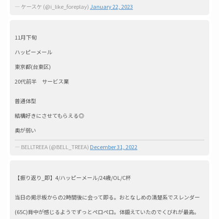
— ケースケ (@i_like_foreplay)
January 22, 2023
11月下旬
ハッピーメール
東京都(台東区)
20代前半 サービス業
普通体型
結構好きにさせてもらえる◎
奥が弱い
— BELLTREEA (@BELL_TREEA)
December 31, 2022
【振り返り_即】4/ハッピーメール/24歳/OL/C杯
当日の掲示板からの2時間後に会って即る。おとなしめの清楚系でスレンダー
(65C)背中が感じるようでずっとペロペロ。体鍛えていたのでくびれが最高。