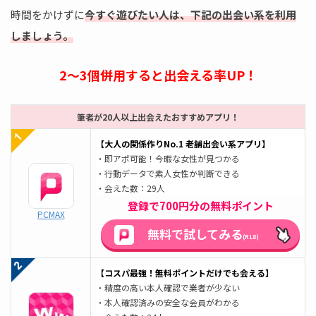
時間をかけずに
今すぐ遊びたい人は、下記の出会い系を利用
しましょう。
2～3個併用すると出会える率UP！
筆者が20人以上出会えたおすすめアプリ！
【大人の関係作りNo.1 老舗出会い系アプリ】
・即アポ可能！今暇な女性が見つかる
・行動データで素人女性か判断できる
・会えた数：29人
登録で700円分の無料ポイント
PCMAX
無料で試してみる
(R18)
【コスパ最強！無料ポイントだけでも会える】
・精度の高い本人確認で業者が少ない
・本人確認済みの安全な会員がわかる