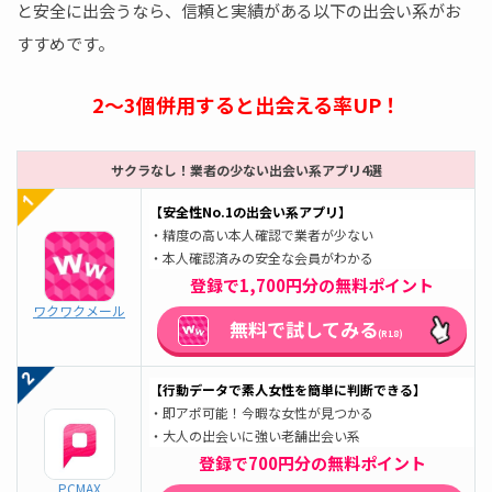
と安全に出会うなら、信頼と実績がある以下の出会い系がお
すすめです。
2～3個併用すると出会える率UP！
サクラなし！業者の少ない出会い系アプリ4選
【安全性No.1の出会い系アプリ】
・精度の高い本人確認で業者が少ない
・本人確認済みの安全な会員がわかる
登録で1,700円分の無料ポイント
ワクワクメール
無料で試してみる
(R18)
【行動データで素人女性を簡単に
判断できる】
・即アポ可能！今暇な女性が見つかる
・大人の出会いに強い老舗出会い系
登録で700円分の無料ポイント
PCMAX