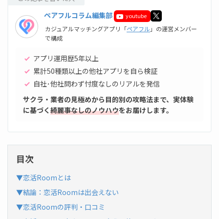
ペアフルコラム編集部
youtube
カジュアルマッチングアプリ「
ペアフル
」の運営メンバー
で構成
アプリ運用歴5年以上
累計50種類以上の他社アプリを自ら検証
自社･他社問わず忖度なしのリアルを発信
サクラ・業者の見極めから目的別の攻略法まで、実体験
に基づく
綺麗事なしのノウハウ
をお届けします。
目次
▼恋活Roomとは
▼結論：恋活Roomは出会えない
▼恋活Roomの評判・口コミ