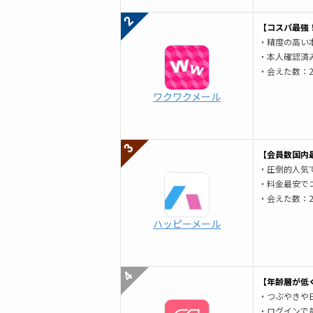
【コスパ最強
・精度の高い
・本人確認済
・会えた数：2
ワクワクメール
【会員数国内最
・圧倒的人気で
・料金最安で
・会えた数：2
ハッピーメール
【年齢層が低
・つぶやきや
・ログインで