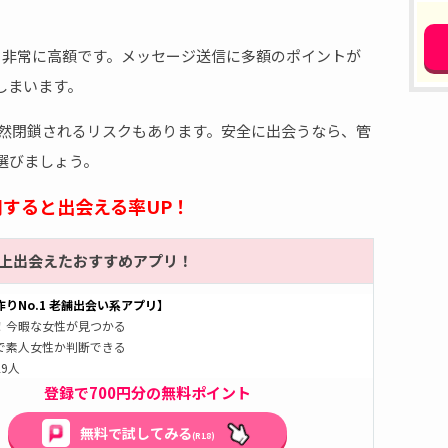
と非常に高額です。メッセージ送信に多額のポイントが
しまいます。
突然閉鎖されるリスクもあります。安全に出会うなら、管
選びましょう。
用すると出会える率UP！
以上出会えたおすすめアプリ！
りNo.1 老舗出会い系アプリ】
！今暇な女性が見つかる
で素人女性か判断できる
9人
登録で700円分の無料ポイント
無料で試してみる
(R18)