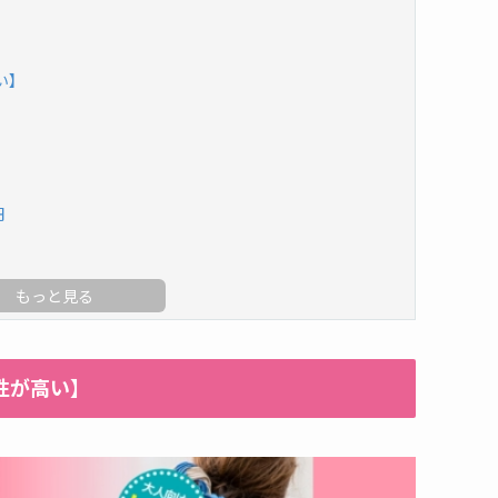
い】
円
性が高い】