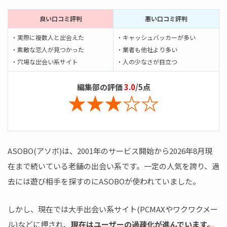
良い口コミ評判
悪い口コミ評判
・実際に複数人と出会えた
・キャッシュバッカーが多い
・素敵な恋人が見つかった
・業者も他社より多い
・穴場な出会い系サイト
・人の少なさが目立つ
編集部の評価
3.0
/5点
★★★☆☆
ASOBO(アソボ)は、2001年のサービス開始から2026年8月現
在まで続いている老舗の出会い系です。一定の人気を誇り、過
去には遊び相手を探すのにASOBOが使われていました。
しかし、現在では大手出会い系サイト(PCMAXやワクワクメー
ル)などに押され、
現在はユーザーの過疎化が進んでいます。