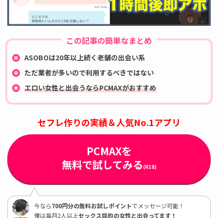
この記事の簡単なまとめ
ASOBOは20年以上続く老舗の出会い系
ただ業者が多いので利用するべきではない
エロい女性と出会うならPCMAXがおすすめ
セフレ作りの実績＆人気No.1アプリ
PCMAXを
無料で試してみる
(R18)
今なら
700円分の無料お試しポイント
でメッセージ可能！
僕は毎月2人以上
セックス目的の女性と出会ってます！