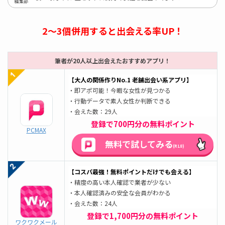
編集部
2～3個併用すると出会える率UP！
筆者が20人以上出会えたおすすめアプリ！
【大人の関係作りNo.1 老舗出会い系アプリ】
・即アポ可能！今暇な女性が見つかる
・行動データで素人女性か判断できる
・会えた数：29人
登録で700円分の無料ポイント
PCMAX
無料で試してみる
(R18)
【コスパ最強！無料ポイントだけでも会える】
・精度の高い本人確認で業者が少ない
・本人確認済みの安全な会員がわかる
・会えた数：24人
登録で1,700円分の無料ポイント
ワクワクメール