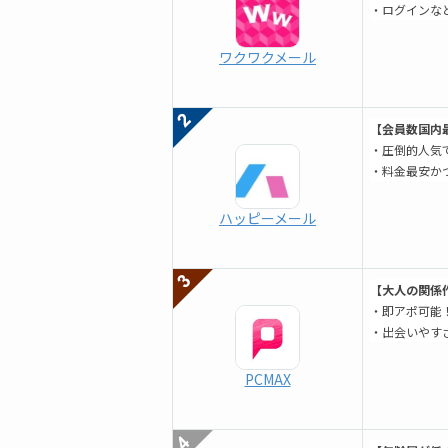
・ログインな
ワクワクメール
【会員数国内最
・圧倒的人気で
・料金最安か
ハッピーメール
【大人の関係作
・即アポ可能
・出会いやす
PCMAX