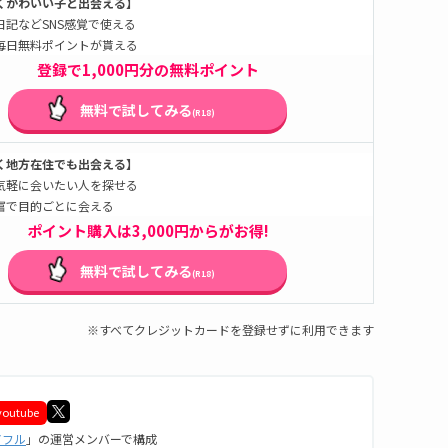
くかわいい子と出会える】
日記などSNS感覚で使える
毎日無料ポイントが貰える
登録で1,000円分の無料ポイント
無料で試してみる
(R18)
く地方在住でも出会える】
気軽に会いたい人を探せる
富で目的ごとに会える
ポイント購入は3,000円からがお得!
無料で試してみる
(R18)
※すべてクレジットカードを登録せずに利用できます
youtube
アフル
」の運営メンバーで構成