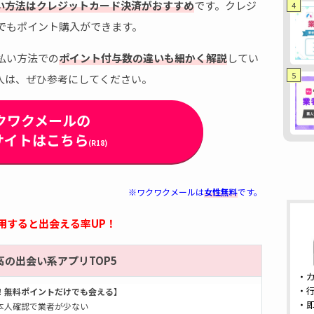
い方法はクレジットカード決済がおすすめ
です。クレジ
4
でもポイント購入ができます。
払い方法での
ポイント付与数の違いも細かく解説
してい
5
人は、ぜひ参考にしてください。
クワクメールの
サイトはこちら
(R18)
※ワクワクメールは
女性無料
です。
併用すると出会える率UP！
高の出会い系アプリTOP5
・
・
！無料ポイントだけでも会える】
・
本人確認で業者が少ない