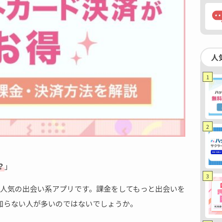
人
1
2
」
？
」
3
誇る人気の出会い系アプリです。課金をしてもっと出会いを
知らない人が多いのではないでしょうか。