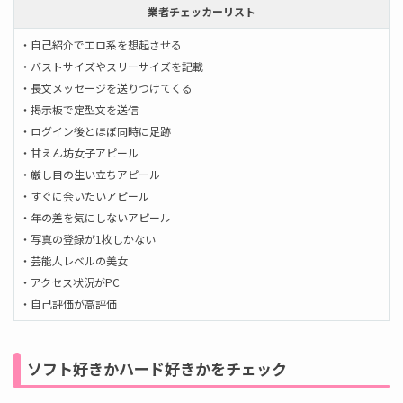
業者チェッカーリスト
・自己紹介でエロ系を想起させる
・バストサイズやスリーサイズを記載
・長文メッセージを送りつけてくる
・掲示板で定型文を送信
・ログイン後とほぼ同時に足跡
・甘えん坊女子アピール
・厳し目の生い立ちアピール
・すぐに会いたいアピール
・年の差を気にしないアピール
・写真の登録が1枚しかない
・芸能人レベルの美女
・アクセス状況がPC
・自己評価が高評価
ソフト好きかハード好きかをチェック