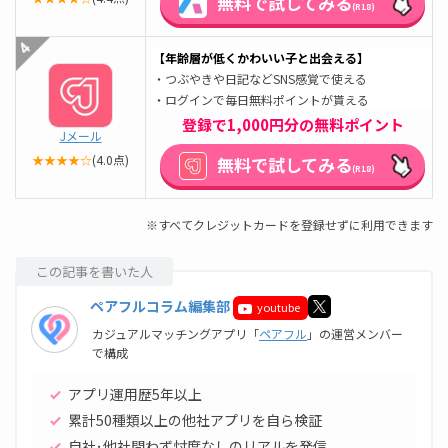
無料で試してみる
(R18)
【年齢層が低くかわいい子と出会える】
・つぶやきや日記などSNS感覚で使える
・ログインで毎日無料ポイントが貰える
登録で1,000円分の無料ポイント
Jメール
★★★★☆
(4.0点)
無料で試してみる
(R18)
※すべてクレジットカードを登録せずに利用できます
この記事を書いた人
ペアフルコラム編集部
youtube
カジュアルマッチングアプリ「
ペアフル
」の運営メンバー
で構成
アプリ運用歴5年以上
累計50種類以上の他社アプリを自ら検証
自社･他社問わず忖度なしのリアルを発信