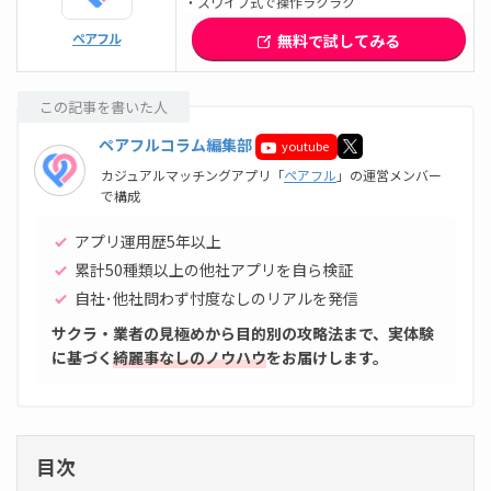
・スワイプ式で操作ラクラク
ペアフル
無料で試してみる
この記事を書いた人
ペアフルコラム編集部
youtube
カジュアルマッチングアプリ「
ペアフル
」の運営メンバー
で構成
アプリ運用歴5年以上
累計50種類以上の他社アプリを自ら検証
自社･他社問わず忖度なしのリアルを発信
サクラ・業者の見極めから目的別の攻略法まで、実体験
に基づく
綺麗事なしのノウハウ
をお届けします。
目次