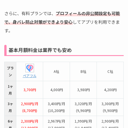
さらに、有料プランでは、
プロフィールの非公開設定も可能
で、身バレ防止対策ができより安心
してアプリを利用できま
す。
基本月額料金は業界でも安め
プラ
A社
B社
C社
ン
ペアフル
1ヶ
3,700円
4,000円
3,980円
4,200円
月
3ヶ
2,900円/月
3,400円/月
3,320円/月
3,300円/月
月
(8,700円)
(10,200円)
(9,960円)
(9,900円)
6ヶ
2,300円/月
2,967円/月
1,990円/月
2,900円/月
月
(13,800円)
(17,800円)
(11,940円)
(17,400円)