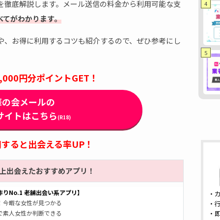
を徹底解説します。メール送信の料金から利用可能な支
4
べてがわかります。
や、お得に利用するコツも紹介するので、ぜひ参考にし
5
,000円分ポイントGET！
華の会メールの
サイトはこちら
(R18)
用すると出会える率UP！
以上出会えたおすすめアプリ！
りNo.1 老舗出会い系アプリ】
・
！今暇な女性が見つかる
・
で素人女性か判断できる
・