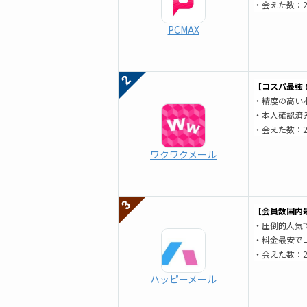
・会えた数：2
PCMAX
【コスパ最強
・精度の高い
・本人確認済
・会えた数：2
ワクワクメール
【会員数国内最
・圧倒的人気で
・料金最安で
・会えた数：2
ハッピーメール