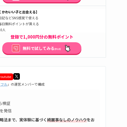
くかわいい子と出会える】
日記などSNS感覚で使える
毎日無料ポイントが貰える
0人
登録で1,000円分の無料ポイント
無料で試してみる
(R18)
youtube
アフル
」の運営メンバーで構成
ら検証
を発信
略法まで、実体験に基づく
綺麗事なしのノウハウ
をお