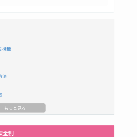
な機能
方法
較
課金制