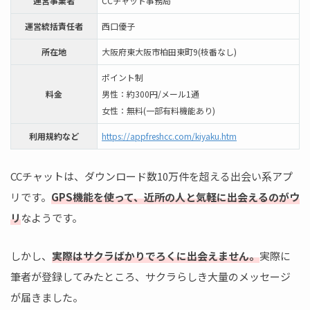
運営事業者
CCチャット事務局
運営統括責任者
西口優子
所在地
大阪府東大阪市柏田東町9(枝番なし)
ポイント制
料金
男性：約300円/メール1通
女性：無料(一部有料機能あり)
利用規約など
https://appfreshcc.com/kiyaku.htm
CCチャットは、ダウンロード数10万件を超える出会い系アプ
リです。
GPS機能を使って、近所の人と気軽に出会えるのがウ
リ
なようです。
しかし、
実際はサクラばかりでろくに出会えません。
実際に
筆者が登録してみたところ、サクラらしき大量のメッセージ
が届きました。